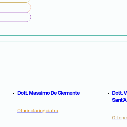
Dott. Massimo De Clemente
Dott. 
Sant’A
Otorinolaringoiatra
Ortope