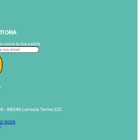
ITI ORA
 cuore la tua salute
L
 56 - 88046 Lamezia Terme (CZ)
/02/2025
5