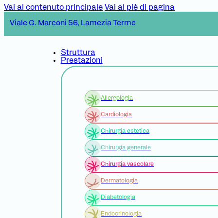
Vai al contenuto principale
Vai al piè di pagina
Viale G. Marconi 56, Lamezia Terme
Struttura
Prestazioni
Allergologia
Cardiologia
Chirurgia estetica
Chirurgia generale
Chirurgia vascolare
Dermatologia
Diabetologia
Endocrinologia