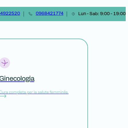
14922520
0968421774
Lun - Sab: 9:00 - 19:00
Ginecologia
Cura completa per la salute femminile.