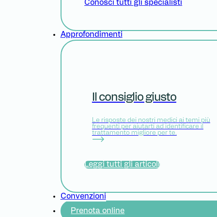
Conosci tutti gli specialisti
Approfondimenti
Il consiglio giusto
Le risposte dei nostri medici ai temi più
frequenti per aiutarti ad identificare il
trattamento migliore per te.
Leggi tutti gli articoli
Convenzioni
Prenota online