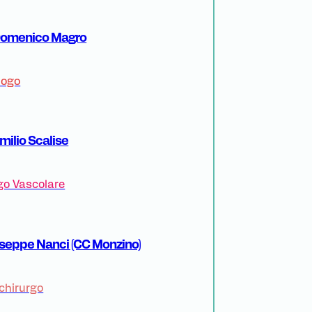
 Domenico Magro
logo
Emilio Scalise
go Vascolare
useppe Nanci (CC Monzino)
chirurgo