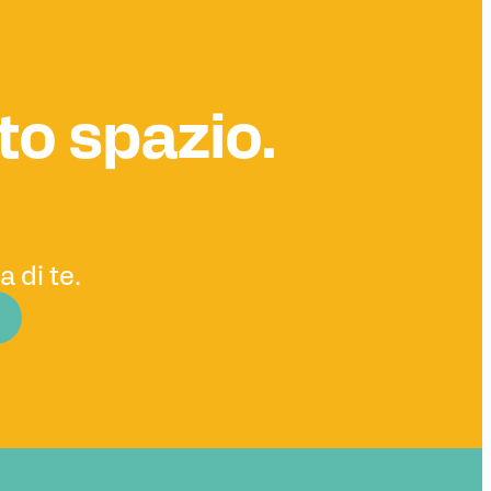
sto spazio.
 di te.