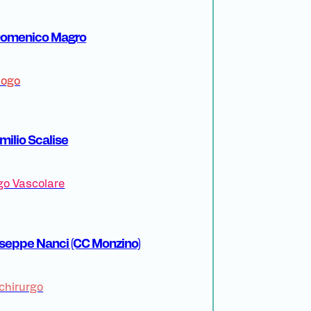
 Domenico Magro
logo
Emilio Scalise
go Vascolare
useppe Nanci (CC Monzino)
chirurgo