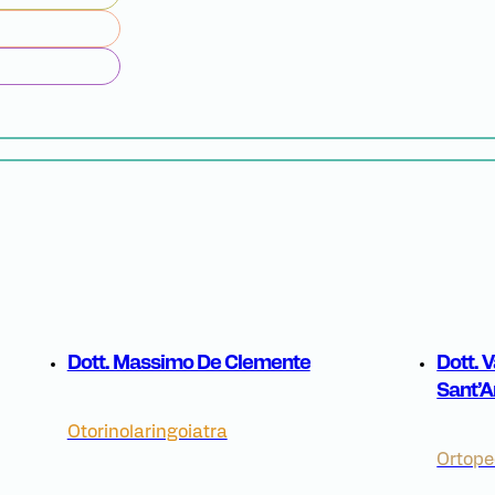
Dott. Massimo De Clemente
Dott. 
Sant’A
Otorinolaringoiatra
Ortope