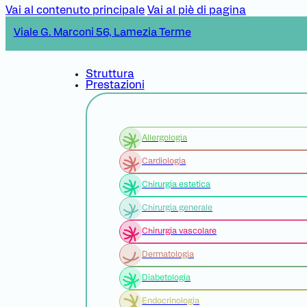
Vai al contenuto principale
Vai al piè di pagina
Viale G. Marconi 56, Lamezia Terme
Struttura
Prestazioni
Allergologia
Cardiologia
Chirurgia estetica
Chirurgia generale
Chirurgia vascolare
Dermatologia
Diabetologia
Endocrinologia