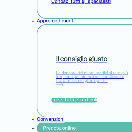
Conosci tutti gli specialisti
Approfondimenti
Il consiglio giusto
Le risposte dei nostri medici ai temi più
frequenti per aiutarti ad identificare il
trattamento migliore per te.
Leggi tutti gli articoli
Convenzioni
Prenota online