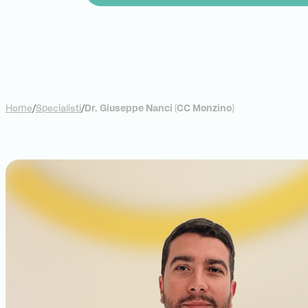
Home
/
Specialisti
/
Dr. Giuseppe Nanci (CC Monzino)