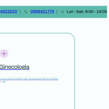
14922520
0968421774
Lun - Sab: 9:00 - 19:00
Ginecologia
Cura completa per la salute femminile.