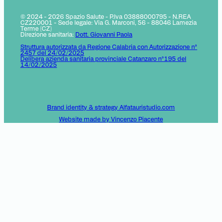
© 2024 - 2026 Spazio Salute - P.Iva 03888000795 - N.REA
CZ220001 - Sede legale: Via G. Marconi, 56 - 88046 Lamezia
Terme (CZ)
Direzione sanitaria:
Dott. Giovanni Paola
Struttura autorizzata da Regione Calabria con Autorizzazione n°
2457 del 24/02/2025
Delibera azienda sanitaria provinciale Catanzaro n°195 del
14/02/2025
Brand identity & strategy Alfatauristudio.com
Website made by Vincenzo Piacente