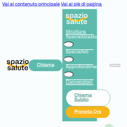
Vai al contenuto principale
Vai al piè di pagina
Struttura
Specializzazioni
Specialisti
Chiama
Approfondimenti
Convenzioni
Chiama
Subito
Prenota Ora