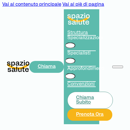
Vai al contenuto principale
Vai al piè di pagina
Struttura
Specializzazioni
Specialisti
Chiama
Approfondimenti
Convenzioni
Chiama
Subito
Prenota Ora